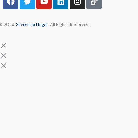
a
w
o
i
n
i
c
i
u
n
s
k
e
t
t
k
t
t
©2024
Silverstartlegal
All Rights Reserved.
b
t
u
e
a
o
o
e
b
d
g
k
o
r
e
i
r
k
n
a
m