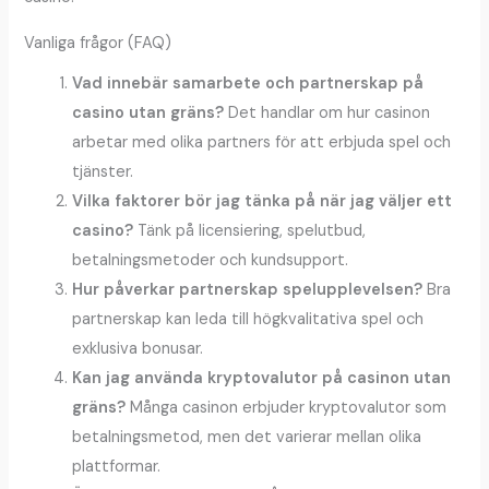
Vanliga frågor (FAQ)
Vad innebär samarbete och partnerskap på
casino utan gräns?
Det handlar om hur casinon
arbetar med olika partners för att erbjuda spel och
tjänster.
Vilka faktorer bör jag tänka på när jag väljer ett
casino?
Tänk på licensiering, spelutbud,
betalningsmetoder och kundsupport.
Hur påverkar partnerskap spelupplevelsen?
Bra
partnerskap kan leda till högkvalitativa spel och
exklusiva bonusar.
Kan jag använda kryptovalutor på casinon utan
gräns?
Många casinon erbjuder kryptovalutor som
betalningsmetod, men det varierar mellan olika
plattformar.