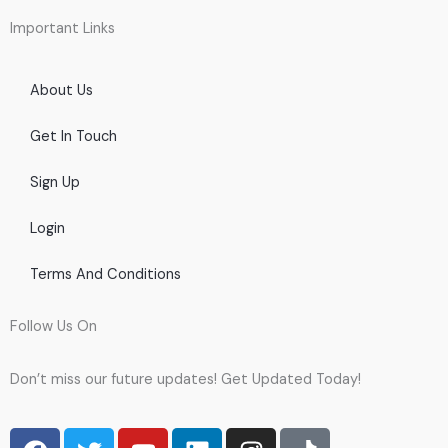
Important Links
About Us
Get In Touch
Sign Up
Login
Terms And Conditions
Follow Us On
Don’t miss our future updates! Get Updated Today!
F
T
Y
L
I
T