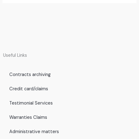
Useful Links
Contracts archiving
Credit card/claims
Testimonial Services
Warranties Claims
Administrative matters