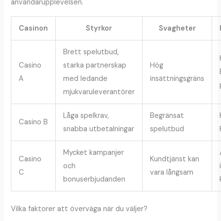
användarupplevelsen.
Casinon
Styrkor
Svagheter
Brett spelutbud,
Casino
starka partnerskap
Hög
A
med ledande
insättningsgräns
mjukvaruleverantörer
Låga spelkrav,
Begränsat
Casino B
snabba utbetalningar
spelutbud
Mycket kampanjer
Casino
Kundtjänst kan
och
C
vara långsam
bonuserbjudanden
Vilka faktorer att överväga när du väljer?