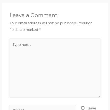
Leave a Comment
Your email address will not be published.
Required
fields are marked
*
Type
here..
Name*
Save