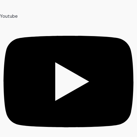
Youtube