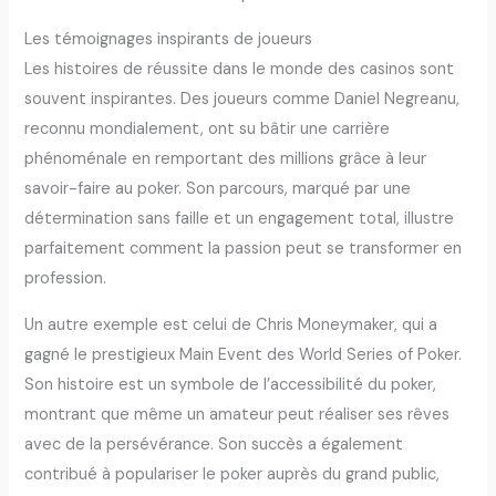
Les témoignages inspirants de joueurs
Les histoires de réussite dans le monde des casinos sont
souvent inspirantes. Des joueurs comme Daniel Negreanu,
reconnu mondialement, ont su bâtir une carrière
phénoménale en remportant des millions grâce à leur
savoir-faire au poker. Son parcours, marqué par une
détermination sans faille et un engagement total, illustre
parfaitement comment la passion peut se transformer en
profession.
Un autre exemple est celui de Chris Moneymaker, qui a
gagné le prestigieux Main Event des World Series of Poker.
Son histoire est un symbole de l’accessibilité du poker,
montrant que même un amateur peut réaliser ses rêves
avec de la persévérance. Son succès a également
contribué à populariser le poker auprès du grand public,