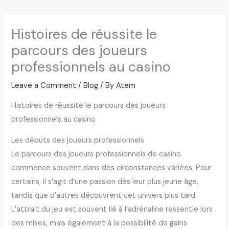
Histoires de réussite le
parcours des joueurs
professionnels au casino
Leave a Comment
/
Blog
/ By
Atem
Histoires de réussite le parcours des joueurs
professionnels au casino
Les débuts des joueurs professionnels
Le parcours des joueurs professionnels de casino
commence souvent dans des circonstances variées. Pour
certains, il s’agit d’une passion dès leur plus jeune âge,
tandis que d’autres découvrent cet univers plus tard.
L’attrait du jeu est souvent lié à l’adrénaline ressentie lors
des mises, mais également à la possibilité de gains