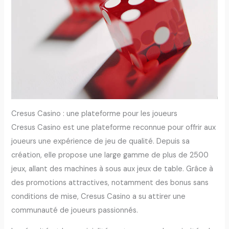
Cresus Casino : une plateforme pour les joueurs
Cresus Casino est une plateforme reconnue pour offrir aux
joueurs une expérience de jeu de qualité. Depuis sa
création, elle propose une large gamme de plus de 2500
jeux, allant des machines à sous aux jeux de table. Grâce à
des promotions attractives, notamment des bonus sans
conditions de mise, Cresus Casino a su attirer une
communauté de joueurs passionnés.