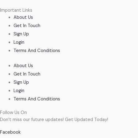
Important Links
About Us
Get In Touch
Sign Up
Login
Terms And Conditions
About Us
Get In Touch
Sign Up
Login
Terms And Conditions
Follow Us On
Don’t miss our future updates! Get Updated Today!
Facebook