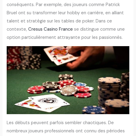
conséquents. Par exemple, des joueurs comme Patrick
Bruel ont su transformer leur hobby en carrière, en alliant
talent et stratégie sur les tables de poker. Dans ce
contexte,
Cresus Casino France
se distingue comme une
option particulièrement attrayante pour les passionnés.
Les débuts peuvent parfois sembler chaotiques. De
nombreux joueurs professionnels ont connu des périodes