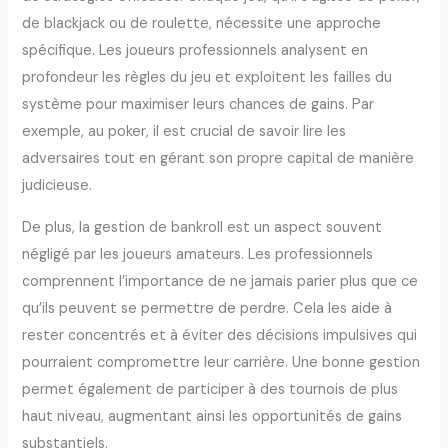
de blackjack ou de roulette, nécessite une approche
spécifique. Les joueurs professionnels analysent en
profondeur les règles du jeu et exploitent les failles du
système pour maximiser leurs chances de gains. Par
exemple, au poker, il est crucial de savoir lire les
adversaires tout en gérant son propre capital de manière
judicieuse.
De plus, la gestion de bankroll est un aspect souvent
négligé par les joueurs amateurs. Les professionnels
comprennent l’importance de ne jamais parier plus que ce
qu’ils peuvent se permettre de perdre. Cela les aide à
rester concentrés et à éviter des décisions impulsives qui
pourraient compromettre leur carrière. Une bonne gestion
permet également de participer à des tournois de plus
haut niveau, augmentant ainsi les opportunités de gains
substantiels.