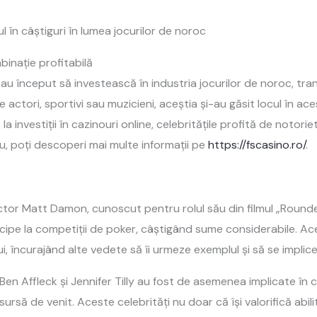
l în câștiguri în lumea jocurilor de noroc
binație profitabilă
ăți au început să investească în industria jocurilor de noroc, tr
actori, sportivi sau muzicieni, aceștia și-au găsit locul în aces
a investiții în cazinouri online, celebritățile profită de notori
u, poți descoperi mai multe informații pe
https://fscasino.ro/
.
tor Matt Damon, cunoscut pentru rolul său din filmul „Rounde
rticipe la competiții de poker, câștigând sume considerabile. 
, încurajând alte vedete să îi urmeze exemplul și să se implic
 Affleck și Jennifer Tilly au fost de asemenea implicate în
 sursă de venit. Aceste celebrități nu doar că își valorifică abilită