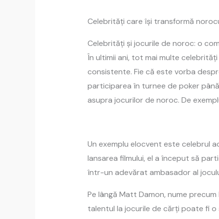
Celebrități care își transformă norocu
Celebrități și jocurile de noroc: o com
În ultimii ani, tot mai multe celebrit
consistente. Fie că este vorba despre 
participarea în turnee de poker până l
asupra jocurilor de noroc. De exempl
Un exemplu elocvent este celebrul ac
lansarea filmului, el a început să pa
într-un adevărat ambasador al jocului
Pe lângă Matt Damon, nume precum Ben
talentul la jocurile de cărți poate fi o