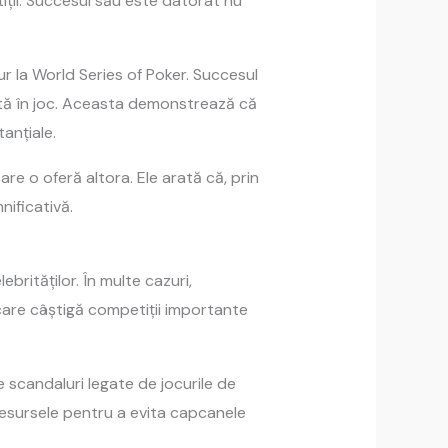
iții. Succesul său este datorat nu
ur la World Series of Poker. Succesul
ată în joc. Aceasta demonstrează că
anțiale.
re o oferă altora. Ele arată că, prin
nificativă.
brităților. În multe cazuri,
 care câștigă competiții importante
e scandaluri legate de jocurile de
 resursele pentru a evita capcanele