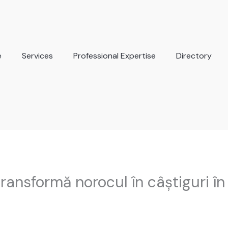
e
Services
Professional Expertise
Directory
 transformă norocul în câștiguri î