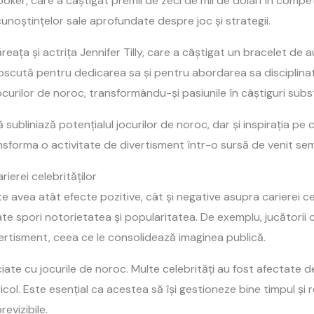
er, care a câștigat premii de zeci de mii de dolari în compet
i cunoștințelor sale aprofundate despre joc și strategii.
ața și actrița Jennifer Tilly, care a câștigat un bracelet de a
unoscută pentru dedicarea sa și pentru abordarea sa disciplin
ocurilor de noroc, transformându-și pasiunile în câștiguri subst
bliniază potențialul jocurilor de noroc, dar și inspirația pe ca
sforma o activitate de divertisment într-o sursă de venit sem
ierei celebrităților
e avea atât efecte pozitive, cât și negative asupra carierei cele
ate spori notorietatea și popularitatea. De exemplu, jucătorii
ivertisment, ceea ce le consolidează imaginea publică.
ociate cu jocurile de noroc. Multe celebrități au fost afectate d
icol. Este esențial ca acestea să își gestioneze bine timpul și
evizibile.