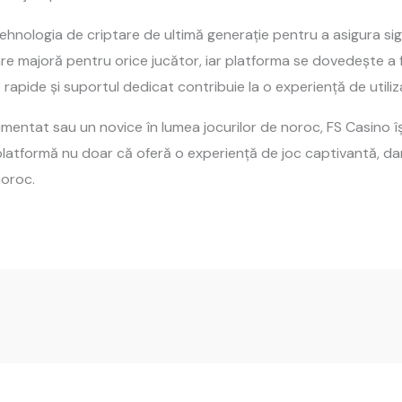
ă tehnologia de criptare de ultimă generație pentru a asigura s
e majoră pentru orice jucător, iar platforma se dovedește a f
rapide și suportul dedicat contribuie la o experiență de utiliza
imentat sau un novice în lumea jocurilor de noroc, FS Casino 
latformă nu doar că oferă o experiență de joc captivantă, dar 
noroc.