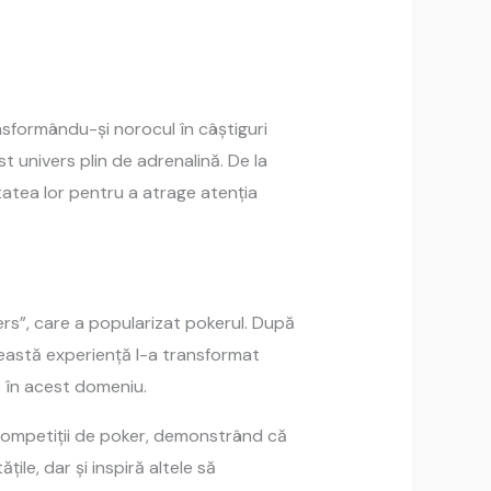
ansformându-și norocul în câștiguri
t univers plin de adrenalină. De la
etatea lor pentru a atrage atenția
rs”, care a popularizat pokerul. După
Această experiență l-a transformat
e în acest domeniu.
 competiții de poker, demonstrând că
țile, dar și inspiră altele să