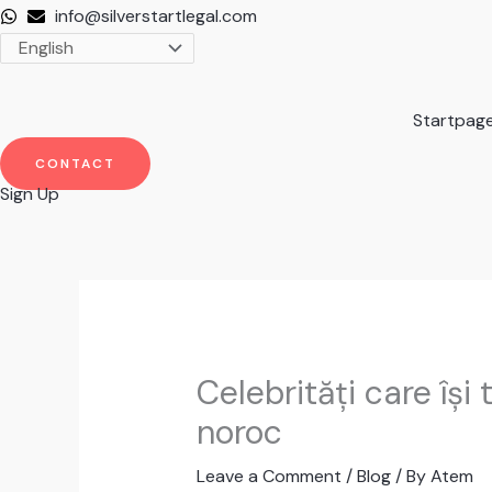
Skip
info@silverstartlegal.com
to
content
Startpag
CONTACT
Sign Up
Celebrități care își
noroc
Leave a Comment
/
Blog
/ By
Atem