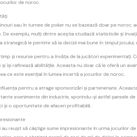
jocurilor de noroc.
tăți
azinouri sau în turnee de poker nu se bazează doar pe noroc; ac
 De exemplu, mulți dintre aceștia studiază statisticile și înva
strategică le permite să ia decizii mai bune în timpul jocului,
timp și resurse pentru a învăța de la jucători experimentați. 
și își rafinează abilitățile. Aceasta nu doar că le oferă un avant
eea ce este esențial în lumea incertă a jocurilor de noroc.
c influența pentru a atrage sponsorizări și parteneriate. Aceast
tante evenimente din industrie, sporindu-și astfel șansele de câ
i și o oportunitate de afaceri profitabilă.
mpresionante
ți au reușit să câștige sume impresionante în urma jocurilor 