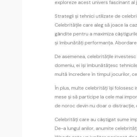
exploreze acest univers fascinant al 
Strategii și tehnici utilizate de celebri
Celebritățile care aleg să joace la c
gândite pentru a maximiza câștigurile.
și îmbunătăți performanța. Abordarea 
De asemenea, celebritățile investesc 
domeniu, ei își îmbunătățesc tehnicile 
multă încredere în timpul jocurilor, c
În plus, multe celebrități își foloses
mese și să participe la cele mai impor
de noroc devin nu doar o distracție, c
Celebrități care au câștigat sume i
De-a lungul anilor, anumite celebrită