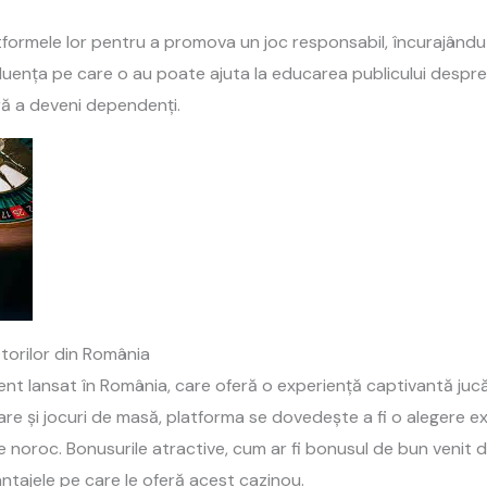
atformele lor pentru a promova un joc responsabil, încurajându
ența pe care o au poate ajuta la educarea publicului despre ri
ră a deveni dependenți.
torilor din România
ent lansat în România, care oferă o experiență captivantă juc
ulare și jocuri de masă, platforma se dovedește a fi o alegere 
 noroc. Bonusurile atractive, cum ar fi bonusul de bun venit d
ntajele pe care le oferă acest cazinou.