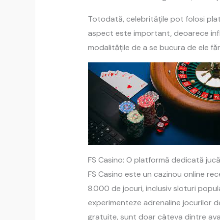
Totodată, celebritățile pot folosi pl
aspect este important, deoarece influ
modalitățile de a se bucura de ele fă
FS Casino: O platformă dedicată jucă
FS Casino este un cazinou online rec
8.000 de jocuri, inclusiv sloturi pop
experimenteze adrenaline jocurilor de
gratuite, sunt doar câteva dintre ava