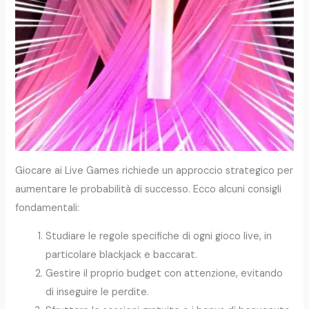
Giocare ai Live Games richiede un approccio strategico per
aumentare le probabilità di successo. Ecco alcuni consigli
fondamentali:
Studiare le regole specifiche di ogni gioco live‚ in
particolare blackjack e baccarat.
Gestire il proprio budget con attenzione‚ evitando
di inseguire le perdite.