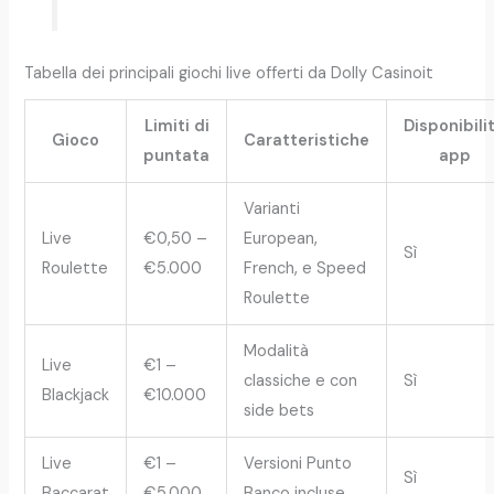
Tabella dei principali giochi live offerti da Dolly Casinoit
Limiti di
Disponibili
Gioco
Caratteristiche
puntata
app
Varianti
Live
€0‚50 –
European‚
Sì
Roulette
€5.000
French‚ e Speed
Roulette
Modalità
Live
€1 –
classiche e con
Sì
Blackjack
€10.000
side bets
Live
€1 –
Versioni Punto
Sì
Baccarat
€5.000
Banco incluse