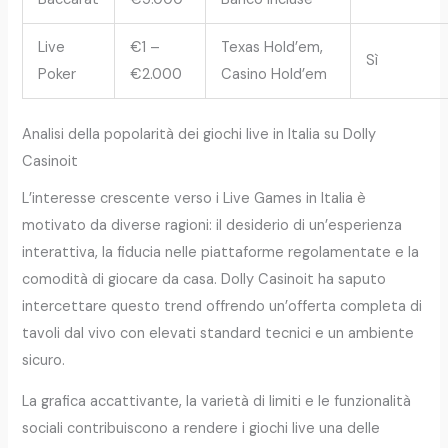
Live
€1 –
Texas Hold’em‚
Sì
Poker
€2.000
Casino Hold’em
Analisi della popolarità dei giochi live in Italia su Dolly
Casinoit
L’interesse crescente verso i Live Games in Italia è
motivato da diverse ragioni: il desiderio di un’esperienza
interattiva‚ la fiducia nelle piattaforme regolamentate e la
comodità di giocare da casa. Dolly Casinoit ha saputo
intercettare questo trend offrendo un’offerta completa di
tavoli dal vivo con elevati standard tecnici e un ambiente
sicuro.
La grafica accattivante‚ la varietà di limiti e le funzionalità
sociali contribuiscono a rendere i giochi live una delle