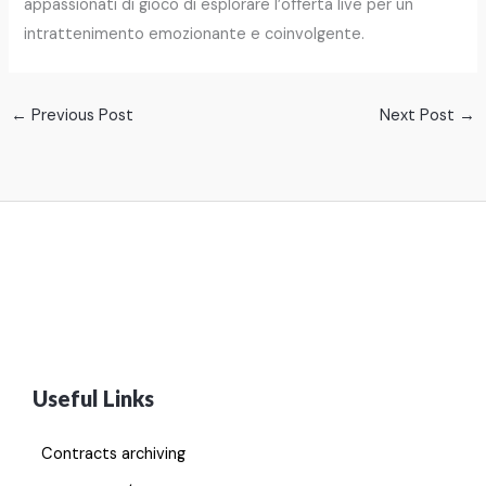
appassionati di gioco di esplorare l’offerta live per un
intrattenimento emozionante e coinvolgente.
←
Previous Post
Next Post
→
Useful Links
Contracts archiving